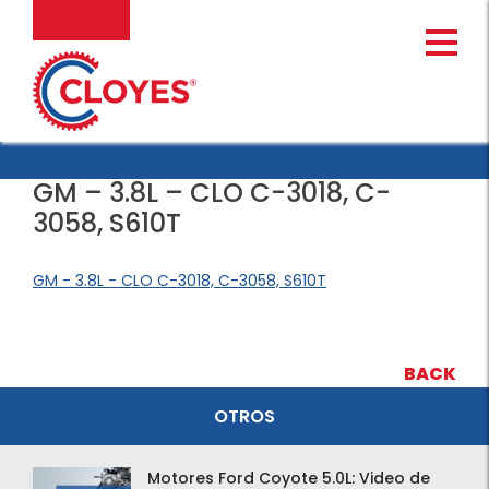
Ir
MENU
al
contenido
GM – 3.8L – CLO C-3018, C-
3058, S610T
GM - 3.8L - CLO C-3018, C-3058, S610T
BACK
OTROS
Motores Ford Coyote 5.0L: Video de