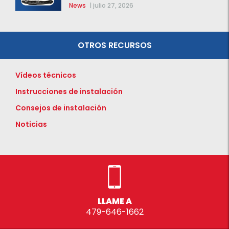
News
|
julio 27, 2026
OTROS RECURSOS
Vídeos técnicos
Instrucciones de instalación
Consejos de instalación
Noticias
LLAME A
479-646-1662