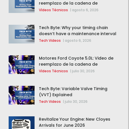
reemplazo de la cadena de
distribución de la F-150 2015 – 2020
Vídeos Técnicos
|
agosto 6, 2026
Tech Byte: Why your timing chain
doesn’t have a maintenance interval
Tech Videos
|
agosto 6, 2026
Motores Ford Coyote 5.0L: Video de
reemplazo de la cadena de
distribución de la F-150 2015 – 2020
Vídeos Técnicos
|
julio 30, 2026
Tech Byte: Variable Valve Timing
(VVT) Explained
Tech Videos
|
julio 30, 2026
Revitalize Your Engine: New Cloyes
Arrivals for June 2026