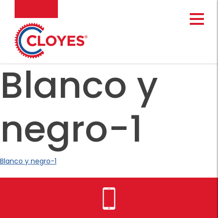
Ir
MENU
al
contenido
Blanco y
negro-1
Blanco y negro-1