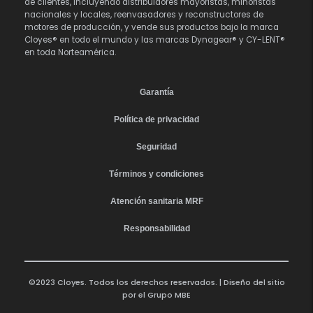
de clientes, incluyendo distribuidores mayoristas, minoristas
nacionales y locales, reenvasadores y reconstructores de
motores de producción, y vende sus productos bajo la marca
Cloyes® en todo el mundo y las marcas Dynagear® y CY-LENT®
en toda Norteamérica.
Garantía
Política de privacidad
Seguridad
Términos y condiciones
Atención sanitaria MRF
Responsabilidad
©2023 Cloyes. Todos los derechos reservados. | Diseño del sitio
por el
Grupo MBE