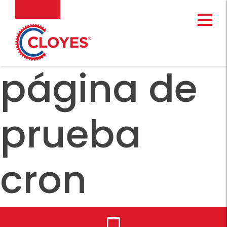
Ir
MENU
al
contenido
página de
prueba
cron