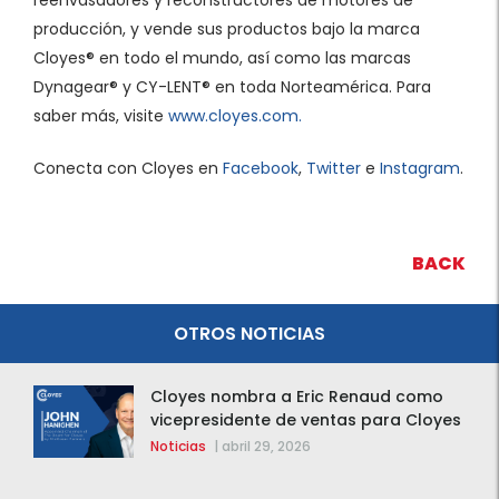
reenvasadores y reconstructores de motores de
producción, y vende sus productos bajo la marca
Cloyes® en todo el mundo, así como las marcas
Dynagear® y CY-LENT® en toda Norteamérica. Para
saber más, visite
www.cloyes.com.
Conecta con Cloyes en
Facebook
,
Twitter
e
Instagram
.
BACK
OTROS NOTICIAS
Cloyes nombra a Eric Renaud como
vicepresidente de ventas para Cloyes
y Rotomaster
Noticias
|
abril 29, 2026