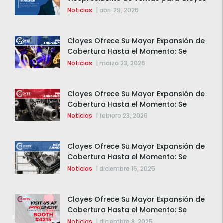
y Rotomaster
Noticias
|
abril 29, 2026
Cloyes Ofrece Su Mayor Expansión de
Cobertura Hasta el Momento: Se
Agregan 123 Nuevos Componentes de
Noticias
|
marzo 23, 2026
Distribución Variable (VVT)
Cloyes Ofrece Su Mayor Expansión de
Cobertura Hasta el Momento: Se
Agregan 123 Nuevos Componentes de
Noticias
|
febrero 23, 2026
Distribución Variable (VVT)
Cloyes Ofrece Su Mayor Expansión de
Cobertura Hasta el Momento: Se
Agregan 123 Nuevos Componentes de
Noticias
|
diciembre 16, 2025
Distribución Variable (VVT)
Cloyes Ofrece Su Mayor Expansión de
Cobertura Hasta el Momento: Se
Agregan 123 Nuevos Componentes de
Noticias
|
diciembre 8, 2025