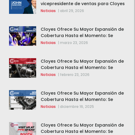
vicepresidente de ventas para Cloyes
y Rotomaster
Noticias
|
abril 29, 2026
Cloyes Ofrece Su Mayor Expansión de
Cobertura Hasta el Momento: Se
Agregan 123 Nuevos Componentes de
Noticias
|
marzo 23, 2026
Distribución Variable (VVT)
Cloyes Ofrece Su Mayor Expansión de
Cobertura Hasta el Momento: Se
Agregan 123 Nuevos Componentes de
Noticias
|
febrero 23, 2026
Distribución Variable (VVT)
Cloyes Ofrece Su Mayor Expansión de
Cobertura Hasta el Momento: Se
Agregan 123 Nuevos Componentes de
Noticias
|
diciembre 16, 2025
Distribución Variable (VVT)
Cloyes Ofrece Su Mayor Expansión de
Cobertura Hasta el Momento: Se