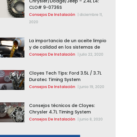
Chrysler/Dodge/Jeep – 2.4L L4:
CLO# 9-0736S
Consejos De Instalación
|
diciembre 11,
2020
La importancia de un aceite limpio
y de calidad en los sistemas de
cadena de distribución
Consejos De Instalación
|
julio 22, 2020
Cloyes Tech Tips: Ford 3.5L / 3.7L
Duratec Timing System
Replacement
Consejos De Instalación
|
junio 19, 2020
Consejos técnicos de Cloyes:
Chrysler 4.7L Timing System
Replacement
Consejos De Instalación
|
junio 8, 2020