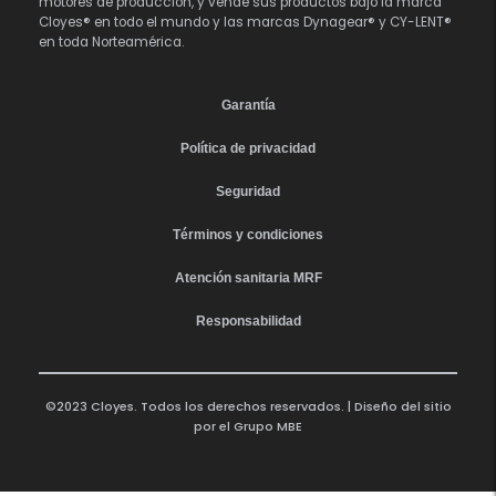
motores de producción, y vende sus productos bajo la marca
Cloyes® en todo el mundo y las marcas Dynagear® y CY-LENT®
en toda Norteamérica.
Garantía
Política de privacidad
Seguridad
Términos y condiciones
Atención sanitaria MRF
Responsabilidad
©2023 Cloyes. Todos los derechos reservados. | Diseño del sitio
por el
Grupo MBE