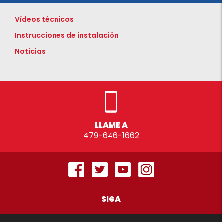
Vídeos técnicos
Instrucciones de instalación
Noticias
LLAME A
479-646-1662
SIGA