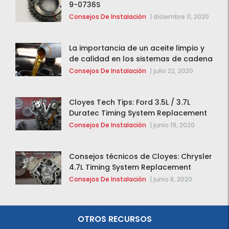
9-0736S
Consejos De Instalación
|
diciembre 11, 2020
La importancia de un aceite limpio y
de calidad en los sistemas de cadena
de distribución
Consejos De Instalación
|
julio 22, 2020
Cloyes Tech Tips: Ford 3.5L / 3.7L
Duratec Timing System Replacement
Consejos De Instalación
|
junio 19, 2020
Consejos técnicos de Cloyes: Chrysler
4.7L Timing System Replacement
Consejos De Instalación
|
junio 8, 2020
OTROS RECURSOS