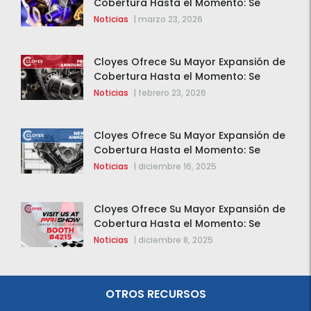
Cobertura Hasta el Momento: Se
Agregan 123 Nuevos Componentes de
Noticias
|
marzo 23, 2026
Distribución Variable (VVT)
Cloyes Ofrece Su Mayor Expansión de
Cobertura Hasta el Momento: Se
Agregan 123 Nuevos Componentes de
Noticias
|
febrero 23, 2026
Distribución Variable (VVT)
Cloyes Ofrece Su Mayor Expansión de
Cobertura Hasta el Momento: Se
Agregan 123 Nuevos Componentes de
Noticias
|
diciembre 16, 2025
Distribución Variable (VVT)
Cloyes Ofrece Su Mayor Expansión de
Cobertura Hasta el Momento: Se
Agregan 123 Nuevos Componentes de
Noticias
|
diciembre 8, 2025
Distribución Variable (VVT)
OTROS RECURSOS