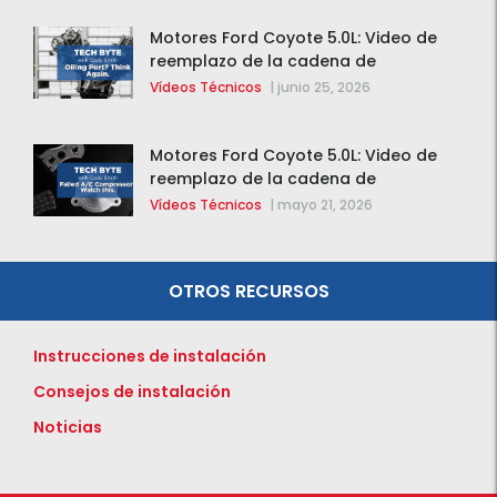
Motores Ford Coyote 5.0L: Video de
reemplazo de la cadena de
distribución de la F-150 2015 – 2020
Vídeos Técnicos
|
junio 25, 2026
Motores Ford Coyote 5.0L: Video de
reemplazo de la cadena de
distribución de la F-150 2015 – 2020
Vídeos Técnicos
|
mayo 21, 2026
OTROS RECURSOS
Instrucciones de instalación
Consejos de instalación
Noticias