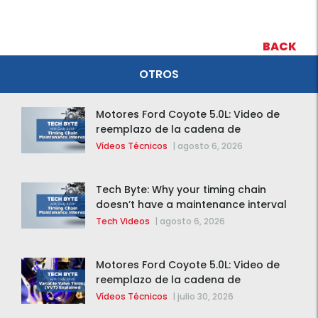
BACK
OTROS
Motores Ford Coyote 5.0L: Video de
reemplazo de la cadena de
distribución de la F-150 2015 – 2020
Vídeos Técnicos
|
agosto 6, 2026
Tech Byte: Why your timing chain
doesn’t have a maintenance interval
Tech Videos
|
agosto 6, 2026
Motores Ford Coyote 5.0L: Video de
reemplazo de la cadena de
distribución de la F-150 2015 – 2020
Vídeos Técnicos
|
julio 30, 2026