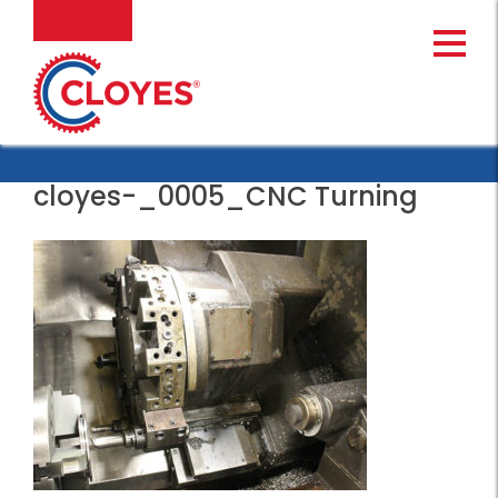
Ir
MENU
al
contenido
cloyes-_0005_CNC Turning