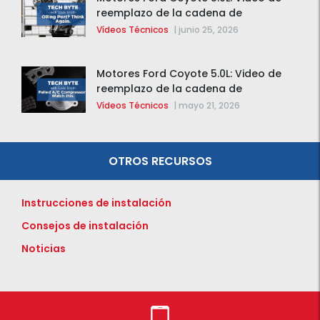
reemplazo de la cadena de
distribución de la F-150 2015 – 2020
Vídeos Técnicos
|
junio 25, 2026
Motores Ford Coyote 5.0L: Video de
reemplazo de la cadena de
distribución de la F-150 2015 – 2020
Vídeos Técnicos
|
mayo 21, 2026
OTROS RECURSOS
Instrucciones de instalación
Consejos de instalación
Noticias