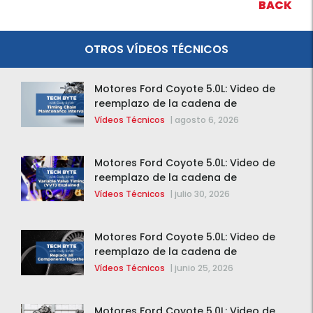
BACK
OTROS VÍDEOS TÉCNICOS
Motores Ford Coyote 5.0L: Video de
reemplazo de la cadena de
distribución de la F-150 2015 – 2020
Vídeos Técnicos
|
agosto 6, 2026
Motores Ford Coyote 5.0L: Video de
reemplazo de la cadena de
distribución de la F-150 2015 – 2020
Vídeos Técnicos
|
julio 30, 2026
Motores Ford Coyote 5.0L: Video de
reemplazo de la cadena de
distribución de la F-150 2015 – 2020
Vídeos Técnicos
|
junio 25, 2026
Motores Ford Coyote 5.0L: Video de