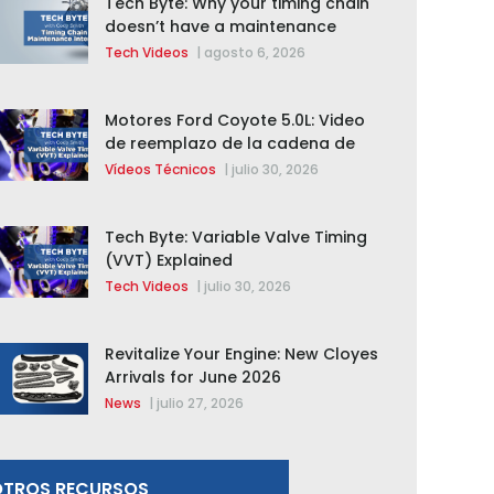
Tech Byte: Why your timing chain
doesn’t have a maintenance
interval
Tech Videos
|
agosto 6, 2026
Motores Ford Coyote 5.0L: Video
de reemplazo de la cadena de
distribución de la F-150 2015 –
Vídeos Técnicos
|
julio 30, 2026
2020
Tech Byte: Variable Valve Timing
(VVT) Explained
Tech Videos
|
julio 30, 2026
Revitalize Your Engine: New Cloyes
Arrivals for June 2026
News
|
julio 27, 2026
OTROS RECURSOS