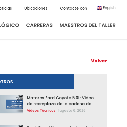
English
oticias
Ubicaciones
Contacte con
LÓGICO
CARRERAS
MAESTROS DEL TALLER
Volver
OTROS
Motores Ford Coyote 5.0L: Video
de reemplazo de la cadena de
distribución de la F-150 2015 –
Vídeos Técnicos
|
agosto 6, 2026
2020