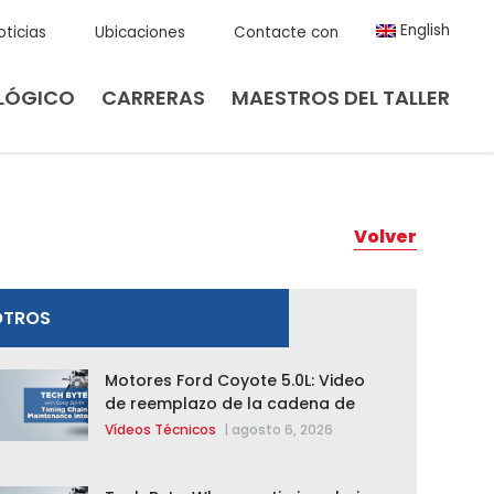
English
oticias
Ubicaciones
Contacte con
LÓGICO
CARRERAS
MAESTROS DEL TALLER
Volver
OTROS
Motores Ford Coyote 5.0L: Video
de reemplazo de la cadena de
distribución de la F-150 2015 –
Vídeos Técnicos
|
agosto 6, 2026
2020