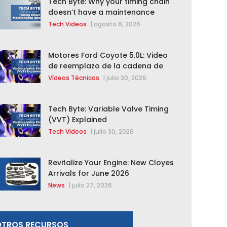
Tech Byte: Why your timing chain
doesn’t have a maintenance
interval
Tech Videos
|
agosto 6, 2026
Motores Ford Coyote 5.0L: Video
de reemplazo de la cadena de
distribución de la F-150 2015 –
Vídeos Técnicos
|
julio 30, 2026
2020
Tech Byte: Variable Valve Timing
(VVT) Explained
Tech Videos
|
julio 30, 2026
Revitalize Your Engine: New Cloyes
Arrivals for June 2026
News
|
julio 27, 2026
OTROS RECURSOS