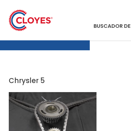
Ir
al
contenido
BUSCADOR D
Chrysler 5