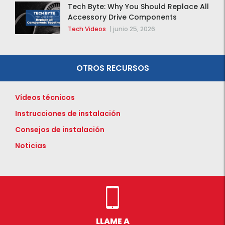
Tech Byte: Why You Should Replace All
Accessory Drive Components
Together
Tech Videos
|
junio 25, 2026
OTROS RECURSOS
Vídeos técnicos
Instrucciones de instalación
Consejos de instalación
Noticias
LLAME A