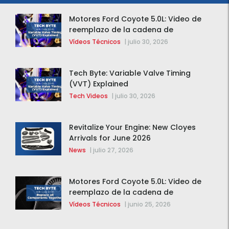
Motores Ford Coyote 5.0L: Video de
reemplazo de la cadena de
distribución de la F-150 2015 – 2020
Vídeos Técnicos
|
julio 30, 2026
Tech Byte: Variable Valve Timing
(VVT) Explained
Tech Videos
|
julio 30, 2026
Revitalize Your Engine: New Cloyes
Arrivals for June 2026
News
|
julio 27, 2026
Motores Ford Coyote 5.0L: Video de
reemplazo de la cadena de
distribución de la F-150 2015 – 2020
Vídeos Técnicos
|
junio 25, 2026