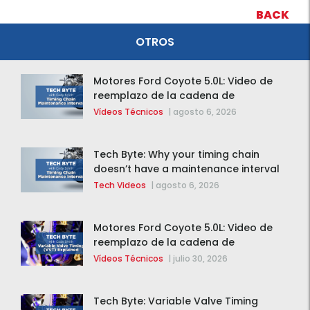
BACK
OTROS
Motores Ford Coyote 5.0L: Video de
reemplazo de la cadena de
distribución de la F-150 2015 – 2020
Vídeos Técnicos
|
agosto 6, 2026
Tech Byte: Why your timing chain
doesn’t have a maintenance interval
Tech Videos
|
agosto 6, 2026
Motores Ford Coyote 5.0L: Video de
reemplazo de la cadena de
distribución de la F-150 2015 – 2020
Vídeos Técnicos
|
julio 30, 2026
Tech Byte: Variable Valve Timing