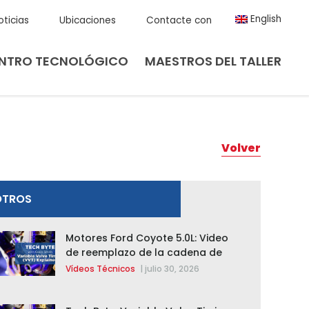
English
oticias
Ubicaciones
Contacte con
NTRO TECNOLÓGICO
MAESTROS DEL TALLER
Volver
OTROS
Motores Ford Coyote 5.0L: Video
de reemplazo de la cadena de
distribución de la F-150 2015 –
Vídeos Técnicos
|
julio 30, 2026
2020