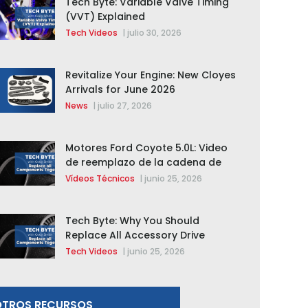
Tech Byte: Variable Valve Timing
(VVT) Explained
Tech Videos
|
julio 30, 2026
Revitalize Your Engine: New Cloyes
Arrivals for June 2026
News
|
julio 27, 2026
Motores Ford Coyote 5.0L: Video
de reemplazo de la cadena de
distribución de la F-150 2015 –
Vídeos Técnicos
|
junio 25, 2026
2020
Tech Byte: Why You Should
Replace All Accessory Drive
Components Together
Tech Videos
|
junio 25, 2026
OTROS RECURSOS