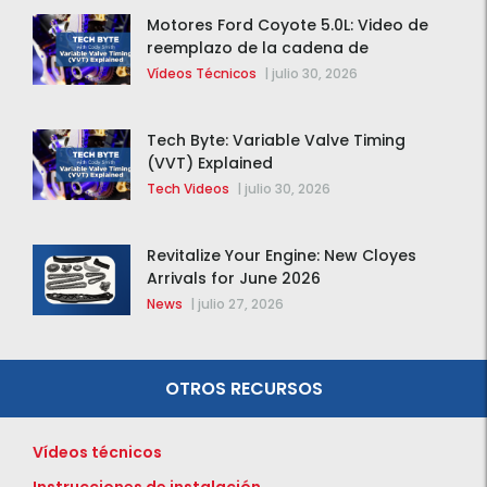
Motores Ford Coyote 5.0L: Video de
reemplazo de la cadena de
distribución de la F-150 2015 – 2020
Vídeos Técnicos
|
julio 30, 2026
Tech Byte: Variable Valve Timing
(VVT) Explained
Tech Videos
|
julio 30, 2026
Revitalize Your Engine: New Cloyes
Arrivals for June 2026
News
|
julio 27, 2026
OTROS RECURSOS
Vídeos técnicos