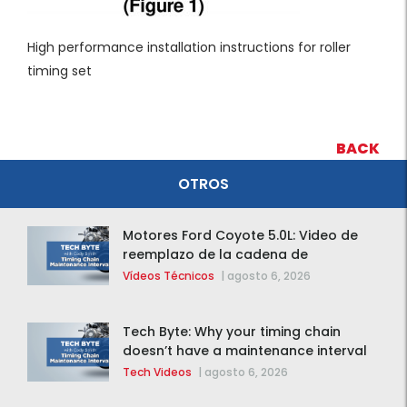
High performance installation instructions for roller
timing set
BACK
OTROS
Motores Ford Coyote 5.0L: Video de
reemplazo de la cadena de
distribución de la F-150 2015 – 2020
Vídeos Técnicos
|
agosto 6, 2026
Tech Byte: Why your timing chain
doesn’t have a maintenance interval
Tech Videos
|
agosto 6, 2026