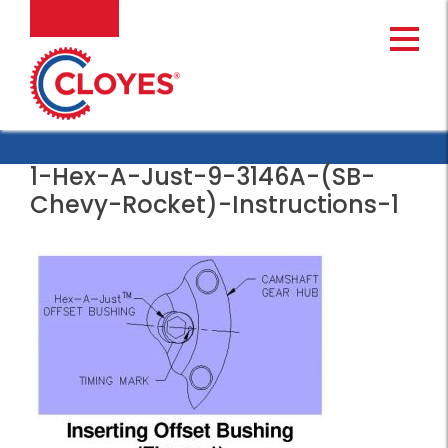
Ir
MENU
al
contenido
1-Hex-A-Just-9-3146A-(SB-
Chevy-Rocket)-Instructions-1