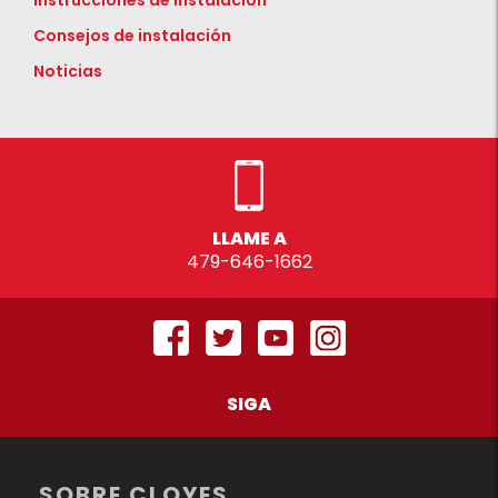
Instrucciones de instalación
Consejos de instalación
Noticias
LLAME A
479-646-1662
SIGA
SOBRE CLOYES