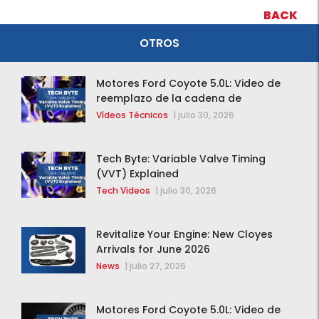
BACK
OTROS
Motores Ford Coyote 5.0L: Video de
reemplazo de la cadena de
distribución de la F-150 2015 – 2020
Vídeos Técnicos
|
julio 30, 2026
Tech Byte: Variable Valve Timing
(VVT) Explained
Tech Videos
|
julio 30, 2026
Revitalize Your Engine: New Cloyes
Arrivals for June 2026
News
|
julio 27, 2026
Motores Ford Coyote 5.0L: Video de