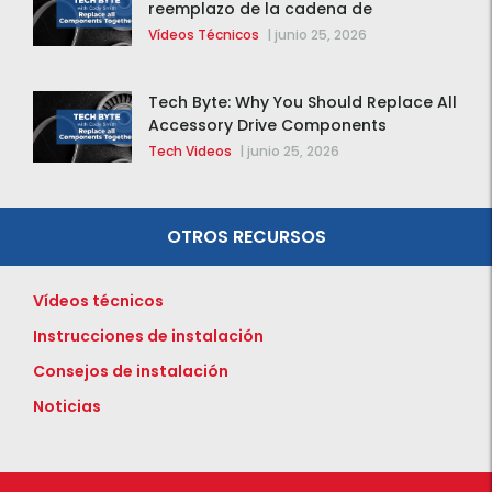
reemplazo de la cadena de
distribución de la F-150 2015 – 2020
Vídeos Técnicos
|
junio 25, 2026
Tech Byte: Why You Should Replace All
Accessory Drive Components
Together
Tech Videos
|
junio 25, 2026
OTROS RECURSOS
Vídeos técnicos
Instrucciones de instalación
Consejos de instalación
Noticias