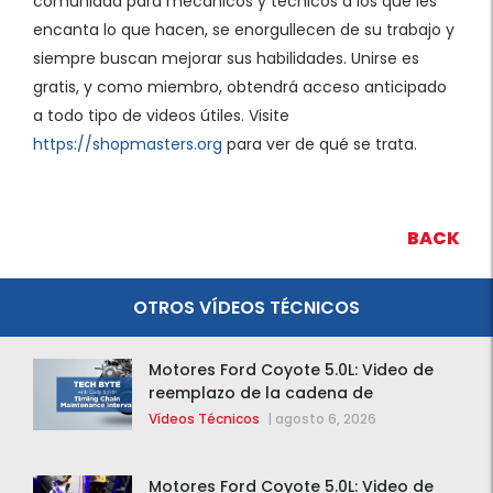
comunidad para mecánicos y técnicos a los que les
encanta lo que hacen, se enorgullecen de su trabajo y
siempre buscan mejorar sus habilidades. Unirse es
gratis, y como miembro, obtendrá acceso anticipado
a todo tipo de videos útiles. Visite
https://shopmasters.org
para ver de qué se trata.
BACK
OTROS VÍDEOS TÉCNICOS
Motores Ford Coyote 5.0L: Video de
reemplazo de la cadena de
distribución de la F-150 2015 – 2020
Vídeos Técnicos
|
agosto 6, 2026
Motores Ford Coyote 5.0L: Video de