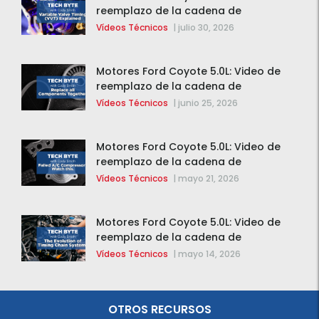
reemplazo de la cadena de
distribución de la F-150 2015 – 2020
Vídeos Técnicos
|
julio 30, 2026
Motores Ford Coyote 5.0L: Video de
reemplazo de la cadena de
distribución de la F-150 2015 – 2020
Vídeos Técnicos
|
junio 25, 2026
Motores Ford Coyote 5.0L: Video de
reemplazo de la cadena de
distribución de la F-150 2015 – 2020
Vídeos Técnicos
|
mayo 21, 2026
Motores Ford Coyote 5.0L: Video de
reemplazo de la cadena de
distribución de la F-150 2015 – 2020
Vídeos Técnicos
|
mayo 14, 2026
OTROS RECURSOS