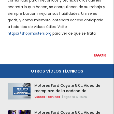
comunidad para mecánicos y técnicos a los que les
encanta lo que hacen, se enorgullecen de su trabajo y
siempre buscan mejorar sus habilidades. Unirse es
gratis, y como miembro, obtendrá acceso anticipado
a todo tipo de videos útiles. Visite
https://shopmasters.org
para ver de qué se trata.
BACK
OTROS VÍDEOS TÉCNICOS
Motores Ford Coyote 5.0L: Video de
reemplazo de la cadena de
distribución de la F-150 2015 – 2020
Vídeos Técnicos
|
agosto 6, 2026
Motores Ford Coyote 5.0L: Video de