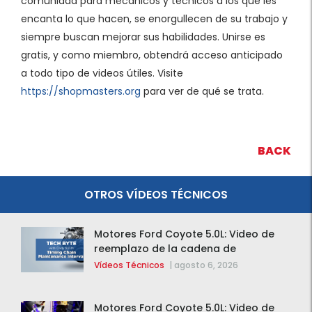
comunidad para mecánicos y técnicos a los que les
encanta lo que hacen, se enorgullecen de su trabajo y
siempre buscan mejorar sus habilidades. Unirse es
gratis, y como miembro, obtendrá acceso anticipado
a todo tipo de videos útiles. Visite
https://shopmasters.org
para ver de qué se trata.
BACK
OTROS VÍDEOS TÉCNICOS
Motores Ford Coyote 5.0L: Video de
reemplazo de la cadena de
distribución de la F-150 2015 – 2020
Vídeos Técnicos
|
agosto 6, 2026
Motores Ford Coyote 5.0L: Video de