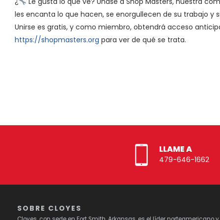
¿
Le gusta lo que ve? Únase a Shop Masters, nuestra com
les encanta lo que hacen, se enorgullecen de su trabajo y 
Unirse es gratis, y como miembro, obtendrá acceso anticipad
https://shopmasters.org
para ver de qué se trata.
LLAME A
479-646-1662
SOBRE CLOYES
Cloyes, con sede en Fort Smith, Arkansas, es el líder norteamericano 