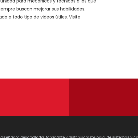
unidad para mecánicos y técnicos a los que
siempre buscan mejorar sus habilidades.
o a todo tipo de videos útiles. Visite
y diseñador, desarrollador, fabricante y distribuidor mundial de sistemas y