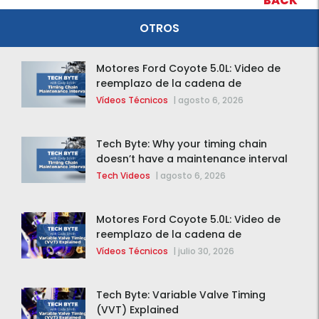
BACK
OTROS
Motores Ford Coyote 5.0L: Video de
reemplazo de la cadena de
distribución de la F-150 2015 – 2020
Vídeos Técnicos
|
agosto 6, 2026
Tech Byte: Why your timing chain
doesn’t have a maintenance interval
Tech Videos
|
agosto 6, 2026
Motores Ford Coyote 5.0L: Video de
reemplazo de la cadena de
distribución de la F-150 2015 – 2020
Vídeos Técnicos
|
julio 30, 2026
Tech Byte: Variable Valve Timing
(VVT) Explained