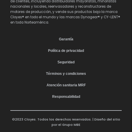
de clientes, incluyendo distribuidores mayoristas, minoristas
nacionales y locales, reenvasadores y reconstructores de
motores de producción, y vende sus productos bajo la marca
Cloyes® en todo el mundo y las marcas Dynagear® y CY-LENT®
en toda Norteamérica.
Garantía
Política de privacidad
Seguridad
Términos y condiciones
Atención sanitaria MRF
Responsabilidad
©2023 Cloyes. Todos los derechos reservados. | Diseño del sitio
por el
Grupo MBE