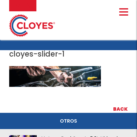
Ir
MENU
al
contenido
cloyes-slider-1
BACK
OTROS