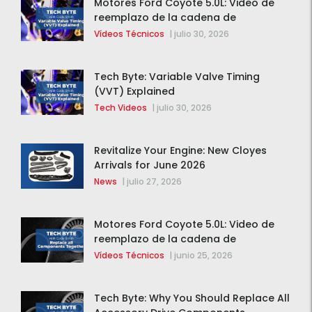
Motores Ford Coyote 5.0L: Video de
reemplazo de la cadena de
distribución de la F-150 2015 – 2020
Vídeos Técnicos
|
julio 30, 2026
Tech Byte: Variable Valve Timing
(VVT) Explained
Tech Videos
|
julio 30, 2026
Revitalize Your Engine: New Cloyes
Arrivals for June 2026
News
|
julio 27, 2026
Motores Ford Coyote 5.0L: Video de
reemplazo de la cadena de
distribución de la F-150 2015 – 2020
Vídeos Técnicos
|
junio 25, 2026
Tech Byte: Why You Should Replace All