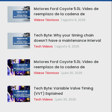
Motores Ford Coyote 5.0L: Video de
reemplazo de la cadena de
distribución de la F-150 2015 – 2020
Vídeos Técnicos
|
agosto 6, 2026
Tech Byte: Why your timing chain
doesn’t have a maintenance interval
Tech Videos
|
agosto 6, 2026
Motores Ford Coyote 5.0L: Video de
reemplazo de la cadena de
distribución de la F-150 2015 – 2020
Vídeos Técnicos
|
julio 30, 2026
Tech Byte: Variable Valve Timing
(VVT) Explained
Tech Videos
|
julio 30, 2026