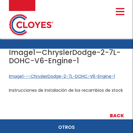
Ir
MENU
al
contenido
Image1—ChryslerDodge-2-7L-
DOHC-V6-Engine-1
Image1---ChryslerDodge-2-7L-DOHC-V6-Engine-1
Instrucciones de instalación de los recambios de stock
BACK
OTROS