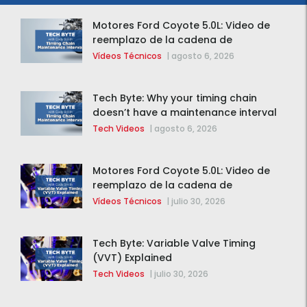
Motores Ford Coyote 5.0L: Video de
reemplazo de la cadena de
distribución de la F-150 2015 – 2020
Vídeos Técnicos
|
agosto 6, 2026
Tech Byte: Why your timing chain
doesn’t have a maintenance interval
Tech Videos
|
agosto 6, 2026
Motores Ford Coyote 5.0L: Video de
reemplazo de la cadena de
distribución de la F-150 2015 – 2020
Vídeos Técnicos
|
julio 30, 2026
Tech Byte: Variable Valve Timing
(VVT) Explained
Tech Videos
|
julio 30, 2026