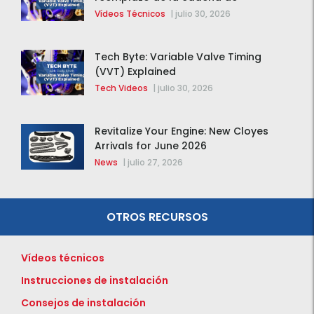
distribución de la F-150 2015 – 2020
Vídeos Técnicos
|
julio 30, 2026
Tech Byte: Variable Valve Timing
(VVT) Explained
Tech Videos
|
julio 30, 2026
Revitalize Your Engine: New Cloyes
Arrivals for June 2026
News
|
julio 27, 2026
OTROS RECURSOS
Vídeos técnicos
Instrucciones de instalación
Consejos de instalación