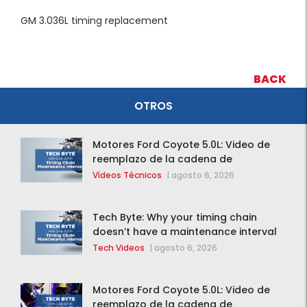
GM 3.036L timing replacement
BACK
OTROS
Motores Ford Coyote 5.0L: Video de
reemplazo de la cadena de
distribución de la F-150 2015 – 2020
Vídeos Técnicos
|
agosto 6, 2026
Tech Byte: Why your timing chain
doesn’t have a maintenance interval
Tech Videos
|
agosto 6, 2026
Motores Ford Coyote 5.0L: Video de
reemplazo de la cadena de