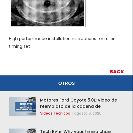
High performance installation instructions for roller
timing set
BACK
OTROS
Motores Ford Coyote 5.0L: Video de
reemplazo de la cadena de
distribución de la F-150 2015 – 2020
Vídeos Técnicos
|
agosto 6, 2026
Tech Byte: Why your timing chain