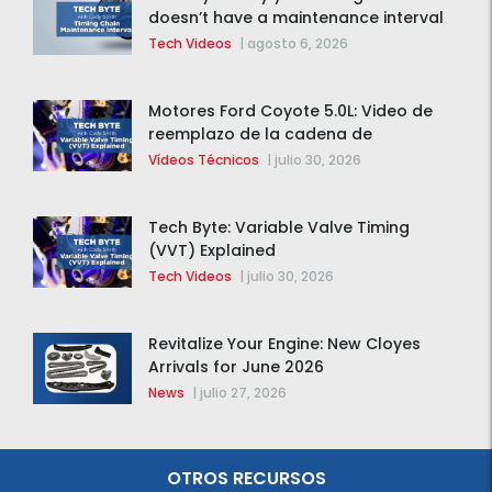
doesn’t have a maintenance interval
Tech Videos
|
agosto 6, 2026
Motores Ford Coyote 5.0L: Video de
reemplazo de la cadena de
distribución de la F-150 2015 – 2020
Vídeos Técnicos
|
julio 30, 2026
Tech Byte: Variable Valve Timing
(VVT) Explained
Tech Videos
|
julio 30, 2026
Revitalize Your Engine: New Cloyes
Arrivals for June 2026
News
|
julio 27, 2026
OTROS RECURSOS