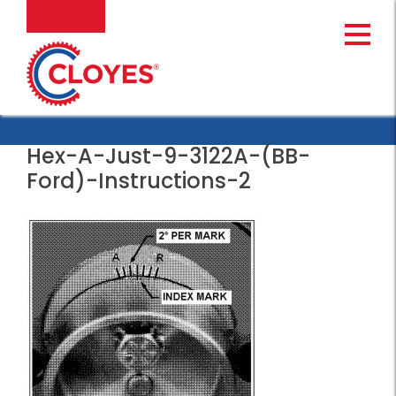
Ir
MENU
al
contenido
Hex-A-Just-9-3122A-(BB-
Ford)-Instructions-2