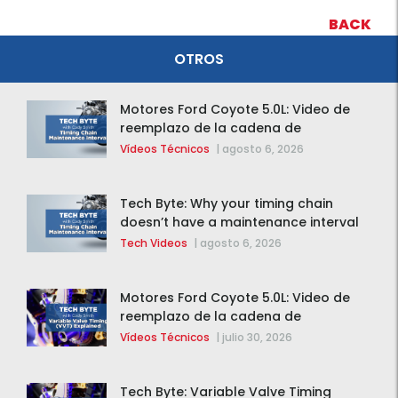
BACK
OTROS
Motores Ford Coyote 5.0L: Video de
reemplazo de la cadena de
distribución de la F-150 2015 – 2020
Vídeos Técnicos
|
agosto 6, 2026
Tech Byte: Why your timing chain
doesn’t have a maintenance interval
Tech Videos
|
agosto 6, 2026
Motores Ford Coyote 5.0L: Video de
reemplazo de la cadena de
distribución de la F-150 2015 – 2020
Vídeos Técnicos
|
julio 30, 2026
Tech Byte: Variable Valve Timing