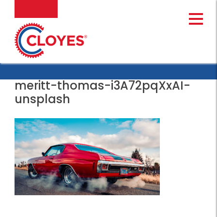
Ir
MENU
al
contenido
meritt-thomas-i3A72pqXxAI-
unsplash