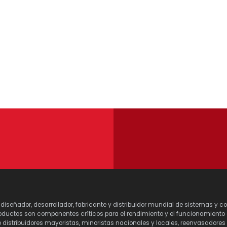
y diseñador, desarrollador, fabricante y distribuidor mundial de sistemas y
ductos son componentes críticos para el rendimiento y el funcionamiento de
o distribuidores mayoristas, minoristas nacionales y locales, reenvasadore