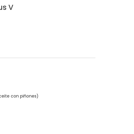
us V
eite con piñones)