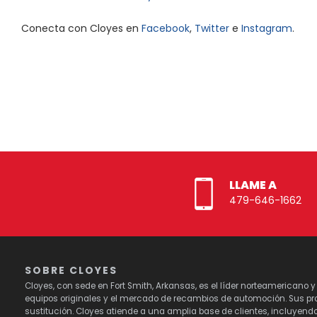
Conecta con Cloyes en
Facebook
,
Twitter
e
Instagram
.
LLAME A
479-646-1662
SOBRE CLOYES
Cloyes, con sede en Fort Smith, Arkansas, es el líder norteamericano 
equipos originales y el mercado de recambios de automoción. Sus pro
sustitución. Cloyes atiende a una amplia base de clientes, incluyend