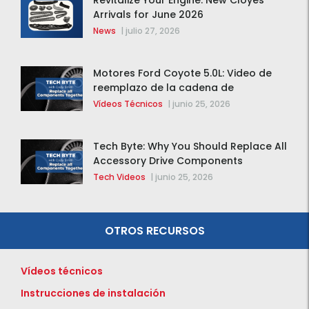
Revitalize Your Engine: New Cloyes
Arrivals for June 2026
News
|
julio 27, 2026
Motores Ford Coyote 5.0L: Video de
reemplazo de la cadena de
distribución de la F-150 2015 – 2020
Vídeos Técnicos
|
junio 25, 2026
Tech Byte: Why You Should Replace All
Accessory Drive Components
Together
Tech Videos
|
junio 25, 2026
OTROS RECURSOS
Vídeos técnicos
Instrucciones de instalación