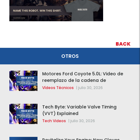
BACK
OTROS
Motores Ford Coyote 5.0L: Video de
reemplazo de la cadena de
distribución de la F-150 2015 – 2020
Vídeos Técnicos
|
julio 30, 2026
Tech Byte: Variable Valve Timing
(VVT) Explained
Tech Videos
|
julio 30, 2026