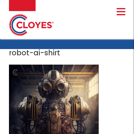
Ir
MENU
al
contenido
robot-ai-shirt