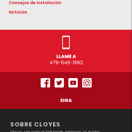
Consejos de instalación
Noticias
LLAME A
479-646-1662
SIGA
SOBRE CLOYES
Cloyes, con sede en Fort Smith, Arkansas, es el líder