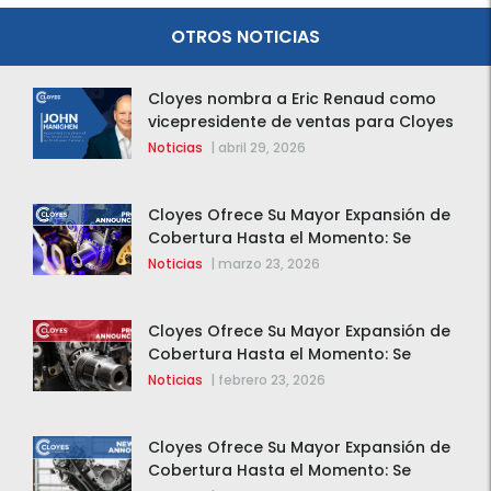
OTROS NOTICIAS
Cloyes nombra a Eric Renaud como
vicepresidente de ventas para Cloyes
y Rotomaster
Noticias
|
abril 29, 2026
Cloyes Ofrece Su Mayor Expansión de
Cobertura Hasta el Momento: Se
Agregan 123 Nuevos Componentes de
Noticias
|
marzo 23, 2026
Distribución Variable (VVT)
Cloyes Ofrece Su Mayor Expansión de
Cobertura Hasta el Momento: Se
Agregan 123 Nuevos Componentes de
Noticias
|
febrero 23, 2026
Distribución Variable (VVT)
Cloyes Ofrece Su Mayor Expansión de
Cobertura Hasta el Momento: Se