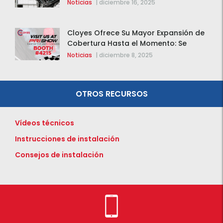
Agregan 123 Nuevos Componentes de
Noticias
|
diciembre 16, 2025
Distribución Variable (VVT)
Cloyes Ofrece Su Mayor Expansión de
Cobertura Hasta el Momento: Se
Agregan 123 Nuevos Componentes de
Noticias
|
diciembre 8, 2025
Distribución Variable (VVT)
OTROS RECURSOS
Vídeos técnicos
Instrucciones de instalación
Consejos de instalación